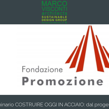
nario COSTRUIRE OGGI IN ACCIAIO: dal proget