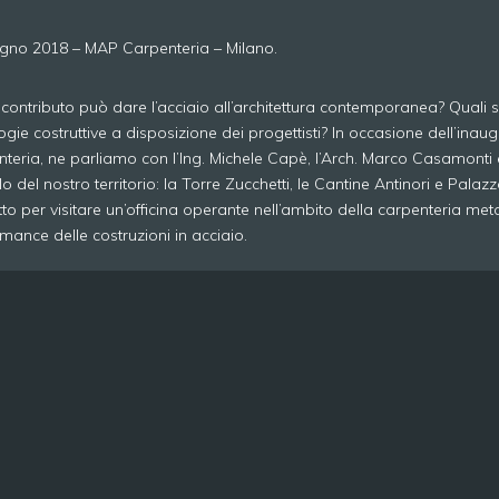
gno 2018 – MAP Carpenteria – Milano.
contributo può dare l’acciaio all’architettura contemporanea? Quali s
ogie costruttive a disposizione dei progettisti? In occasione dell’in
teria, ne parliamo con l’Ing. Michele Capè, l’Arch. Marco Casamonti e l
o del nostro territorio: la Torre Zucchetti, le Cantine Antinori e Pala
to per visitare un’officina operante nell’ambito della carpenteria meta
mance delle costruzioni in acciaio.