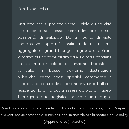
Con: Experientia
Una città che si proietta verso il cielo è una città
che rispetta se stessa, senza limitare le sue
possibilità di sviluppo. Da un punto di vista
compositivo l’opera è costituita da un insieme
aggregato di grandi triangoli in grado di definire
la forma di una torre piramidale. La torre contiene
un sistema articolato di funzioni disposte in
verticale; in basso troviamo destinazioni
pubbliche, come spazi sportivi, commercio e
ristoranti; al centro destinazioni private ad uffici e
residenza; la cima potrà essere adibita a museo.
Il progetto paesaggistico prevede una maglia
verde che, snodandosi a partire dall’edificio,
Questo sito utilizza solo cookie tecnici. Usando il nostro servizio, accetti l'impiego
costituisce un forte elemento di coesione con
di questi cookie necessari alla navigazione, in accordo con la nostra Cookie policy.
l’intorno. Questa rete, costituita da sistema
[
Approfondisci
] [
Accetta
]
vegetale e acqua, si articola sia in quota che a