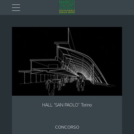
HALL “SAN PAOLO” Torino
CONCORSO